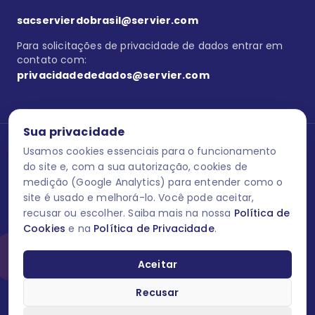
sacservierdobrasil@servier.com
Para solicitações de privacidade de dados entrar em
contato com:
privacidadededados@servier.com
Sua privacidade
Usamos cookies essenciais para o funcionamento
Se estiver no programa semprecuidando,
comunique aqui
uma
reação adversa com os produtos Servier. Este site contém
do site e, com a sua autorização, cookies de
informações para o público leigo e para os profissionais de saúde
medição (Google Analytics) para entender como o
do Brasil habilitados a prescrever medicamentos. M-AS ONE-BR-
site é usado e melhorá-lo. Você pode aceitar,
202606-00013 / Agosto 2026.
recusar ou escolher. Saiba mais na nossa
Política de
Cookies
e na
Política de Privacidade
.
O laboratório Servier do Brasil respeita os seus dados! Caso deseje
se descredenciar do Programa e apagar, editar ou corrigir os seus
dados pessoais você pode fazê-lo a qualquer momento entrando
Aceitar
em contato através do site www.semprecuidando.com.br na opção
fale conosco.
Recusar