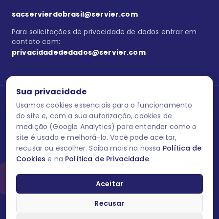
sacservierdobrasil@servier.com
Para solicitações de privacidade de dados entrar em
contato com:
privacidadededados@servier.com
Sua privacidade
Usamos cookies essenciais para o funcionamento
Se estiver no programa semprecuidando,
comunique aqui
uma
reação adversa com os produtos Servier. Este site contém
do site e, com a sua autorização, cookies de
informações para o público leigo e para os profissionais de saúde
medição (Google Analytics) para entender como o
do Brasil habilitados a prescrever medicamentos. M-AS ONE-BR-
site é usado e melhorá-lo. Você pode aceitar,
202606-00013 / Agosto 2026.
recusar ou escolher. Saiba mais na nossa
Política de
Cookies
e na
Política de Privacidade
.
O laboratório Servier do Brasil respeita os seus dados! Caso deseje
se descredenciar do Programa e apagar, editar ou corrigir os seus
dados pessoais você pode fazê-lo a qualquer momento entrando
Aceitar
em contato através do site www.semprecuidando.com.br na opção
fale conosco.
Recusar