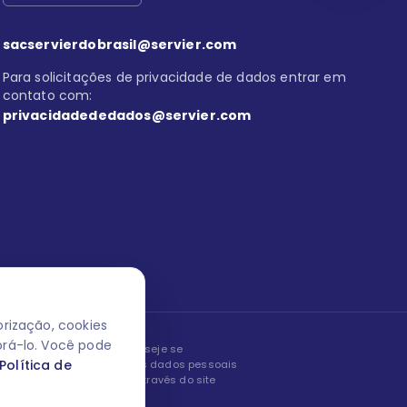
sacservierdobrasil@servier.com
Para solicitações de privacidade de dados entrar em
contato com:
privacidadededados@servier.com
rização, cookies
orá-lo. Você pode
peita os seus dados! Caso deseje se
Política de
, editar ou corrigir os seus dados pessoais
nto entrando em contato através do site
ão fale conosco.