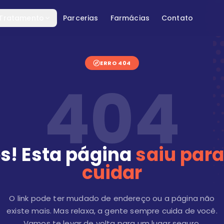
 Tratamento
Parcerias
Farmácias
Contato
ERRO 404
404
s! Esta página
saiu para
cuidar
O link pode ter mudado de endereço ou a página não
existe mais. Mas relaxa, a gente sempre cuida de você.
Vamos te levar de volta para um lugar seguro.