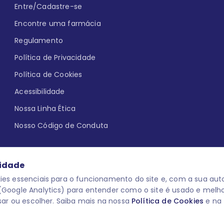
Entre/Cadastre-se
Encontre uma farmácia
Regulamento
Política de Privacidade
Política de Cookies
Acessibilidade
Nossa Linha Ética
Nosso Código de Conduta
cidade
es essenciais para o funcionamento do site e, com a sua auto
Google Analytics) para entender como o site é usado e melh
que aqui
uma reação adversa com
O laboratório Servier do Brasil res
sar ou escolher. Saiba mais na nossa
Política de Cookies
e na
 para o público leigo e para os
descredenciar do Programa e apagar
prescrever medicamentos. M-AS ONE-
você pode fazê-lo a qualquer mome
www.semprecuidando.com.br na opç