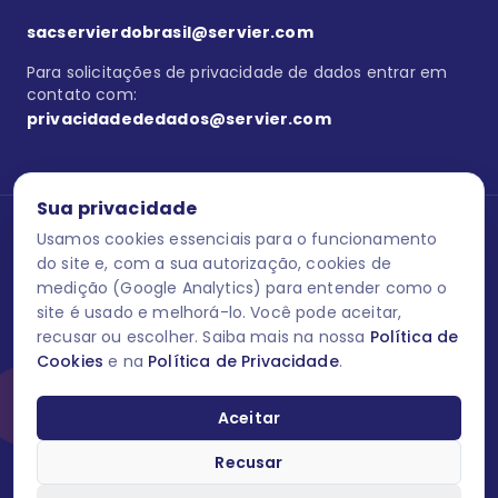
sacservierdobrasil@servier.com
Para solicitações de privacidade de dados entrar em
contato com:
privacidadededados@servier.com
Sua privacidade
Usamos cookies essenciais para o funcionamento
Se estiver no programa semprecuidando,
comunique aqui
uma
reação adversa com os produtos Servier. Este site contém
do site e, com a sua autorização, cookies de
informações para o público leigo e para os profissionais de saúde
medição (Google Analytics) para entender como o
do Brasil habilitados a prescrever medicamentos. M-AS ONE-BR-
site é usado e melhorá-lo. Você pode aceitar,
202606-00013 / Agosto 2026.
recusar ou escolher. Saiba mais na nossa
Política de
Cookies
e na
Política de Privacidade
.
O laboratório Servier do Brasil respeita os seus dados! Caso deseje
se descredenciar do Programa e apagar, editar ou corrigir os seus
dados pessoais você pode fazê-lo a qualquer momento entrando
Aceitar
em contato através do site www.semprecuidando.com.br na opção
fale conosco.
Recusar