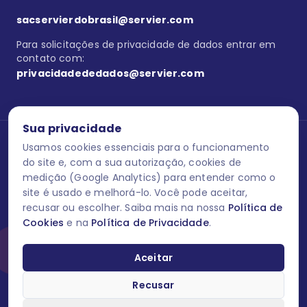
sacservierdobrasil@servier.com
Para solicitações de privacidade de dados entrar em
contato com:
privacidadededados@servier.com
Sua privacidade
Usamos cookies essenciais para o funcionamento
Se estiver no programa semprecuidando,
comunique aqui
uma
reação adversa com os produtos Servier. Este site contém
do site e, com a sua autorização, cookies de
informações para o público leigo e para os profissionais de saúde
medição (Google Analytics) para entender como o
do Brasil habilitados a prescrever medicamentos. M-AS ONE-BR-
site é usado e melhorá-lo. Você pode aceitar,
202606-00013 / Agosto 2026.
recusar ou escolher. Saiba mais na nossa
Política de
Cookies
e na
Política de Privacidade
.
O laboratório Servier do Brasil respeita os seus dados! Caso deseje
se descredenciar do Programa e apagar, editar ou corrigir os seus
dados pessoais você pode fazê-lo a qualquer momento entrando
Aceitar
em contato através do site www.semprecuidando.com.br na opção
fale conosco.
Recusar