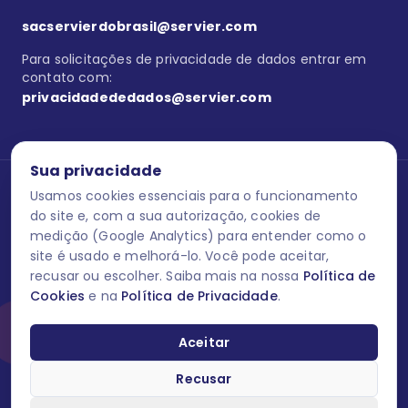
sacservierdobrasil@servier.com
Para solicitações de privacidade de dados entrar em
contato com:
privacidadededados@servier.com
Sua privacidade
Usamos cookies essenciais para o funcionamento
Se estiver no programa semprecuidando,
comunique aqui
uma
reação adversa com os produtos Servier. Este site contém
do site e, com a sua autorização, cookies de
informações para o público leigo e para os profissionais de saúde
medição (Google Analytics) para entender como o
do Brasil habilitados a prescrever medicamentos. M-AS ONE-BR-
site é usado e melhorá-lo. Você pode aceitar,
202606-00013 / Agosto 2026.
recusar ou escolher. Saiba mais na nossa
Política de
Cookies
e na
Política de Privacidade
.
O laboratório Servier do Brasil respeita os seus dados! Caso deseje
se descredenciar do Programa e apagar, editar ou corrigir os seus
dados pessoais você pode fazê-lo a qualquer momento entrando
Aceitar
em contato através do site www.semprecuidando.com.br na opção
fale conosco.
Recusar