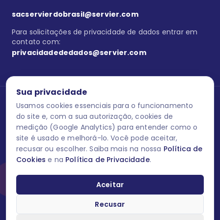
sacservierdobrasil@servier.com
Para solicitações de privacidade de dados entrar em
contato com:
privacidadededados@servier.com
Sua privacidade
Usamos cookies essenciais para o funcionamento
Se estiver no programa semprecuidando,
comunique aqui
uma
reação adversa com os produtos Servier. Este site contém
do site e, com a sua autorização, cookies de
informações para o público leigo e para os profissionais de saúde
medição (Google Analytics) para entender como o
do Brasil habilitados a prescrever medicamentos. M-AS ONE-BR-
site é usado e melhorá-lo. Você pode aceitar,
202606-00013 / Agosto 2026.
recusar ou escolher. Saiba mais na nossa
Política de
Cookies
e na
Política de Privacidade
.
O laboratório Servier do Brasil respeita os seus dados! Caso deseje
se descredenciar do Programa e apagar, editar ou corrigir os seus
dados pessoais você pode fazê-lo a qualquer momento entrando
Aceitar
em contato através do site www.semprecuidando.com.br na opção
fale conosco.
Recusar