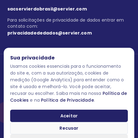
sacservierdobrasil@servier.com
Para solicitações de privacidade de dados entrar em
contato com:
privacidadededados@servier.com
Sua privacidade
Usamos cookies essenciais para o funcionamento
Se estiver no programa semprecuidando,
comunique aqui
uma
reação adversa com os produtos Servier. Este site contém
do site e, com a sua autorização, cookies de
informações para o público leigo e para os profissionais de saúde
medição (Google Analytics) para entender como o
do Brasil habilitados a prescrever medicamentos. M-AS ONE-BR-
site é usado e melhorá-lo. Você pode aceitar,
202606-00013 / Agosto 2026.
recusar ou escolher. Saiba mais na nossa
Política de
Cookies
e na
Política de Privacidade
.
O laboratório Servier do Brasil respeita os seus dados! Caso deseje
se descredenciar do Programa e apagar, editar ou corrigir os seus
dados pessoais você pode fazê-lo a qualquer momento entrando
Aceitar
em contato através do site www.semprecuidando.com.br na opção
fale conosco.
Recusar