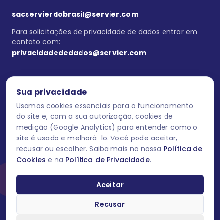
sacservierdobrasil@servier.com
Para solicitações de privacidade de dados entrar em
contato com:
privacidadededados@servier.com
Sua privacidade
Usamos cookies essenciais para o funcionamento
Se estiver no programa semprecuidando,
comunique aqui
uma
reação adversa com os produtos Servier. Este site contém
do site e, com a sua autorização, cookies de
informações para o público leigo e para os profissionais de saúde
medição (Google Analytics) para entender como o
do Brasil habilitados a prescrever medicamentos. M-AS ONE-BR-
site é usado e melhorá-lo. Você pode aceitar,
202606-00013 / Agosto 2026.
recusar ou escolher. Saiba mais na nossa
Política de
Cookies
e na
Política de Privacidade
.
O laboratório Servier do Brasil respeita os seus dados! Caso deseje
se descredenciar do Programa e apagar, editar ou corrigir os seus
dados pessoais você pode fazê-lo a qualquer momento entrando
Aceitar
em contato através do site www.semprecuidando.com.br na opção
fale conosco.
Recusar