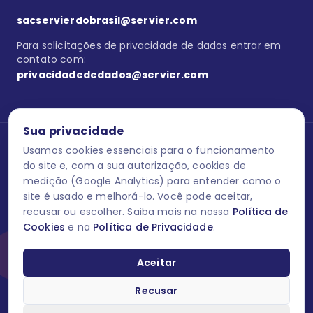
sacservierdobrasil@servier.com
Para solicitações de privacidade de dados entrar em
contato com:
privacidadededados@servier.com
Sua privacidade
Usamos cookies essenciais para o funcionamento
Se estiver no programa semprecuidando,
comunique aqui
uma
reação adversa com os produtos Servier. Este site contém
do site e, com a sua autorização, cookies de
informações para o público leigo e para os profissionais de saúde
medição (Google Analytics) para entender como o
do Brasil habilitados a prescrever medicamentos. M-AS ONE-BR-
site é usado e melhorá-lo. Você pode aceitar,
202606-00013 / Agosto 2026.
recusar ou escolher. Saiba mais na nossa
Política de
Cookies
e na
Política de Privacidade
.
O laboratório Servier do Brasil respeita os seus dados! Caso deseje
se descredenciar do Programa e apagar, editar ou corrigir os seus
dados pessoais você pode fazê-lo a qualquer momento entrando
Aceitar
em contato através do site www.semprecuidando.com.br na opção
fale conosco.
Recusar