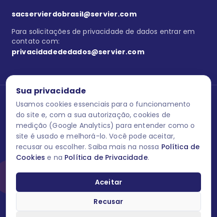
sacservierdobrasil@servier.com
Para solicitações de privacidade de dados entrar em
contato com:
privacidadededados@servier.com
Sua privacidade
Usamos cookies essenciais para o funcionamento
Se estiver no programa semprecuidando,
comunique aqui
uma
reação adversa com os produtos Servier. Este site contém
do site e, com a sua autorização, cookies de
informações para o público leigo e para os profissionais de saúde
medição (Google Analytics) para entender como o
do Brasil habilitados a prescrever medicamentos. M-AS ONE-BR-
site é usado e melhorá-lo. Você pode aceitar,
202606-00013 / Agosto 2026.
recusar ou escolher. Saiba mais na nossa
Política de
Cookies
e na
Política de Privacidade
.
O laboratório Servier do Brasil respeita os seus dados! Caso deseje
se descredenciar do Programa e apagar, editar ou corrigir os seus
dados pessoais você pode fazê-lo a qualquer momento entrando
Aceitar
em contato através do site www.semprecuidando.com.br na opção
fale conosco.
Recusar