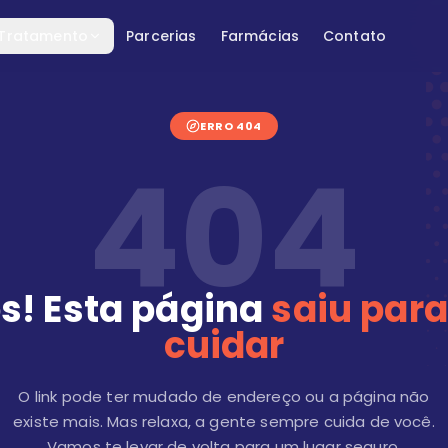
 Tratamento
Parcerias
Farmácias
Contato
ERRO 404
404
s! Esta página
saiu para
cuidar
O link pode ter mudado de endereço ou a página não
existe mais. Mas relaxa, a gente sempre cuida de você.
Vamos te levar de volta para um lugar seguro.