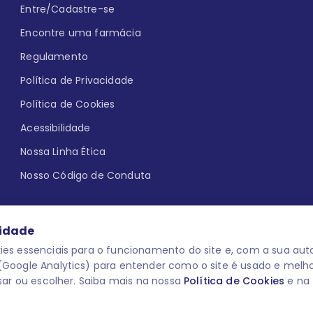
Entre/Cadastre-se
Encontre uma farmácia
Regulamento
Política de Privacidade
Política de Cookies
Acessibilidade
Nossa Linha Ética
Nosso Código de Conduta
cidade
es essenciais para o funcionamento do site e, com a sua auto
Google Analytics) para entender como o site é usado e melh
que aqui
uma reação adversa com
O laboratório Servier do Brasil res
sar ou escolher. Saiba mais na nossa
Política de Cookies
e na
 para o público leigo e para os
descredenciar do Programa e apagar
prescrever medicamentos. M-AS ONE-
você pode fazê-lo a qualquer mome
www.semprecuidando.com.br na opç