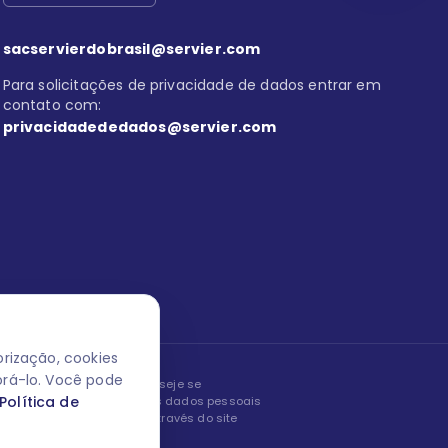
sacservierdobrasil@servier.com
Para solicitações de privacidade de dados entrar em
contato com:
privacidadededados@servier.com
rização, cookies
orá-lo. Você pode
peita os seus dados! Caso deseje se
Política de
, editar ou corrigir os seus dados pessoais
nto entrando em contato através do site
ão fale conosco.