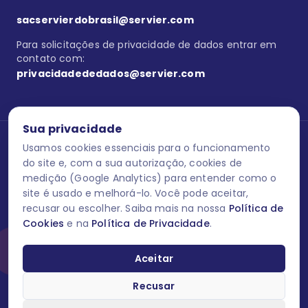
sacservierdobrasil@servier.com
Para solicitações de privacidade de dados entrar em
contato com:
privacidadededados@servier.com
Sua privacidade
Usamos cookies essenciais para o funcionamento
Se estiver no programa semprecuidando,
comunique aqui
uma
reação adversa com os produtos Servier. Este site contém
do site e, com a sua autorização, cookies de
informações para o público leigo e para os profissionais de saúde
medição (Google Analytics) para entender como o
do Brasil habilitados a prescrever medicamentos. M-AS ONE-BR-
site é usado e melhorá-lo. Você pode aceitar,
202606-00013 / Agosto 2026.
recusar ou escolher. Saiba mais na nossa
Política de
Cookies
e na
Política de Privacidade
.
O laboratório Servier do Brasil respeita os seus dados! Caso deseje
se descredenciar do Programa e apagar, editar ou corrigir os seus
dados pessoais você pode fazê-lo a qualquer momento entrando
Aceitar
em contato através do site www.semprecuidando.com.br na opção
fale conosco.
Recusar