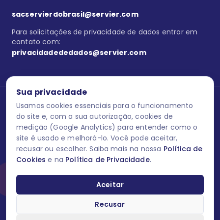
sacservierdobrasil@servier.com
Para solicitações de privacidade de dados entrar em
contato com:
privacidadededados@servier.com
Sua privacidade
Usamos cookies essenciais para o funcionamento
Se estiver no programa semprecuidando,
comunique aqui
uma
reação adversa com os produtos Servier. Este site contém
do site e, com a sua autorização, cookies de
informações para o público leigo e para os profissionais de saúde
medição (Google Analytics) para entender como o
do Brasil habilitados a prescrever medicamentos. M-AS ONE-BR-
site é usado e melhorá-lo. Você pode aceitar,
202606-00013 / Agosto 2026.
recusar ou escolher. Saiba mais na nossa
Política de
Cookies
e na
Política de Privacidade
.
O laboratório Servier do Brasil respeita os seus dados! Caso deseje
se descredenciar do Programa e apagar, editar ou corrigir os seus
dados pessoais você pode fazê-lo a qualquer momento entrando
Aceitar
em contato através do site www.semprecuidando.com.br na opção
fale conosco.
Recusar