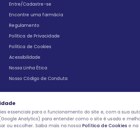
Entre/Cadastre-se
Encontre uma farmácia
Regulamento
Política de Privacidade
Política de Cookies
Acessibilidade
Nossa Linha Ética
Nosso Código de Conduta
cidade
es essenciais para o funcionamento do site e, com a sua auto
Google Analytics) para entender como o site é usado e melh
que aqui
uma reação adversa com
O laboratório Servier do Brasil res
sar ou escolher. Saiba mais na nossa
Política de Cookies
e na
 para o público leigo e para os
descredenciar do Programa e apagar
prescrever medicamentos. M-AS ONE-
você pode fazê-lo a qualquer mome
www.semprecuidando.com.br na opç