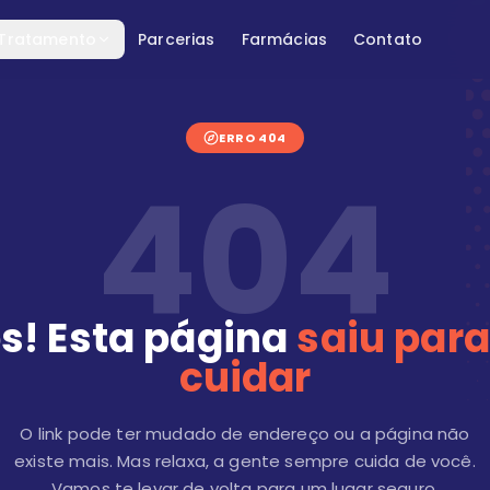
 Tratamento
Parcerias
Farmácias
Contato
ERRO 404
404
s! Esta página
saiu para
cuidar
O link pode ter mudado de endereço ou a página não
existe mais. Mas relaxa, a gente sempre cuida de você.
Vamos te levar de volta para um lugar seguro.