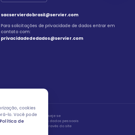
sacservierdobrasil@servier.com
Para solicitações de privacidade de dados entrar em
contato com:
privacidadededados@servier.com
rização, cookies
orá-lo. Você pode
peita os seus dados! Caso deseje se
Política de
, editar ou corrigir os seus dados pessoais
nto entrando em contato através do site
ão fale conosco.