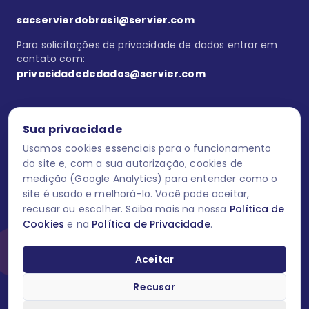
sacservierdobrasil@servier.com
Para solicitações de privacidade de dados entrar em
contato com:
privacidadededados@servier.com
Sua privacidade
Usamos cookies essenciais para o funcionamento
Se estiver no programa semprecuidando,
comunique aqui
uma
reação adversa com os produtos Servier. Este site contém
do site e, com a sua autorização, cookies de
informações para o público leigo e para os profissionais de saúde
medição (Google Analytics) para entender como o
do Brasil habilitados a prescrever medicamentos. M-AS ONE-BR-
site é usado e melhorá-lo. Você pode aceitar,
202606-00013 / Agosto 2026.
recusar ou escolher. Saiba mais na nossa
Política de
Cookies
e na
Política de Privacidade
.
O laboratório Servier do Brasil respeita os seus dados! Caso deseje
se descredenciar do Programa e apagar, editar ou corrigir os seus
dados pessoais você pode fazê-lo a qualquer momento entrando
Aceitar
em contato através do site www.semprecuidando.com.br na opção
fale conosco.
Recusar