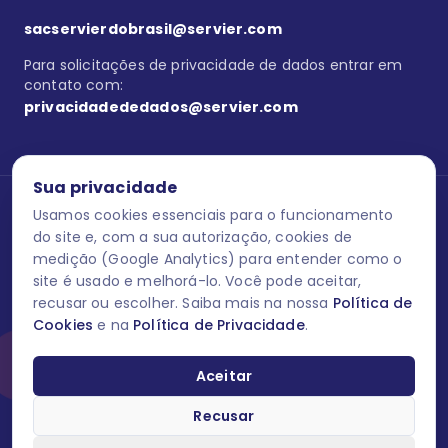
sacservierdobrasil@servier.com
Para solicitações de privacidade de dados entrar em
contato com:
privacidadededados@servier.com
Sua privacidade
Usamos cookies essenciais para o funcionamento
Se estiver no programa semprecuidando,
comunique aqui
uma
reação adversa com os produtos Servier. Este site contém
do site e, com a sua autorização, cookies de
informações para o público leigo e para os profissionais de saúde
medição (Google Analytics) para entender como o
do Brasil habilitados a prescrever medicamentos. M-AS ONE-BR-
site é usado e melhorá-lo. Você pode aceitar,
202606-00013 / Agosto 2026.
recusar ou escolher. Saiba mais na nossa
Política de
Cookies
e na
Política de Privacidade
.
O laboratório Servier do Brasil respeita os seus dados! Caso deseje
se descredenciar do Programa e apagar, editar ou corrigir os seus
dados pessoais você pode fazê-lo a qualquer momento entrando
Aceitar
em contato através do site www.semprecuidando.com.br na opção
fale conosco.
Recusar