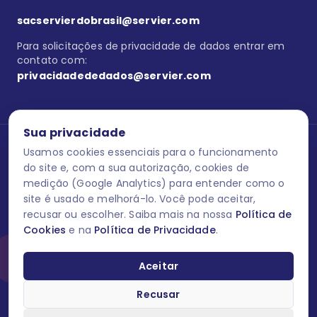
sacservierdobrasil@servier.com
Para solicitações de privacidade de dados entrar em
contato com:
privacidadededados@servier.com
Sua privacidade
Usamos cookies essenciais para o funcionamento
Se estiver no programa semprecuidando,
comunique aqui
uma
reação adversa com os produtos Servier. Este site contém
do site e, com a sua autorização, cookies de
informações para o público leigo e para os profissionais de saúde
medição (Google Analytics) para entender como o
do Brasil habilitados a prescrever medicamentos. M-AS ONE-BR-
site é usado e melhorá-lo. Você pode aceitar,
202606-00013 / Agosto 2026.
recusar ou escolher. Saiba mais na nossa
Política de
Cookies
e na
Política de Privacidade
.
O laboratório Servier do Brasil respeita os seus dados! Caso deseje
se descredenciar do Programa e apagar, editar ou corrigir os seus
dados pessoais você pode fazê-lo a qualquer momento entrando
Aceitar
em contato através do site www.semprecuidando.com.br na opção
fale conosco.
Recusar