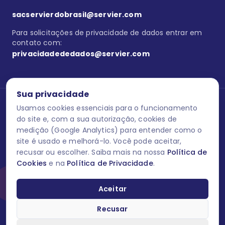
sacservierdobrasil@servier.com
Para solicitações de privacidade de dados entrar em
contato com:
privacidadededados@servier.com
Sua privacidade
Usamos cookies essenciais para o funcionamento
Se estiver no programa semprecuidando,
comunique aqui
uma
reação adversa com os produtos Servier. Este site contém
do site e, com a sua autorização, cookies de
informações para o público leigo e para os profissionais de saúde
medição (Google Analytics) para entender como o
do Brasil habilitados a prescrever medicamentos. M-AS ONE-BR-
site é usado e melhorá-lo. Você pode aceitar,
202606-00013 / Agosto 2026.
recusar ou escolher. Saiba mais na nossa
Política de
Cookies
e na
Política de Privacidade
.
O laboratório Servier do Brasil respeita os seus dados! Caso deseje
se descredenciar do Programa e apagar, editar ou corrigir os seus
dados pessoais você pode fazê-lo a qualquer momento entrando
Aceitar
em contato através do site www.semprecuidando.com.br na opção
fale conosco.
Recusar