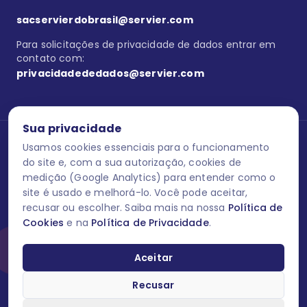
sacservierdobrasil@servier.com
Para solicitações de privacidade de dados entrar em
contato com:
privacidadededados@servier.com
Sua privacidade
Usamos cookies essenciais para o funcionamento
Se estiver no programa semprecuidando,
comunique aqui
uma
reação adversa com os produtos Servier. Este site contém
do site e, com a sua autorização, cookies de
informações para o público leigo e para os profissionais de saúde
medição (Google Analytics) para entender como o
do Brasil habilitados a prescrever medicamentos. M-AS ONE-BR-
site é usado e melhorá-lo. Você pode aceitar,
202606-00013 / Agosto 2026.
recusar ou escolher. Saiba mais na nossa
Política de
Cookies
e na
Política de Privacidade
.
O laboratório Servier do Brasil respeita os seus dados! Caso deseje
se descredenciar do Programa e apagar, editar ou corrigir os seus
dados pessoais você pode fazê-lo a qualquer momento entrando
Aceitar
em contato através do site www.semprecuidando.com.br na opção
fale conosco.
Recusar