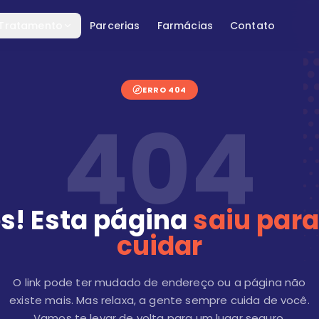
 Tratamento
Parcerias
Farmácias
Contato
ERRO 404
404
s! Esta página
saiu para
cuidar
O link pode ter mudado de endereço ou a página não
existe mais. Mas relaxa, a gente sempre cuida de você.
Vamos te levar de volta para um lugar seguro.