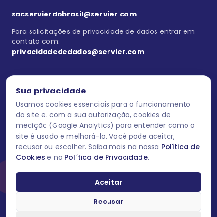
sacservierdobrasil@servier.com
Para solicitações de privacidade de dados entrar em
contato com:
privacidadededados@servier.com
Sua privacidade
Usamos cookies essenciais para o funcionamento
Se estiver no programa semprecuidando,
comunique aqui
uma
reação adversa com os produtos Servier. Este site contém
do site e, com a sua autorização, cookies de
informações para o público leigo e para os profissionais de saúde
medição (Google Analytics) para entender como o
do Brasil habilitados a prescrever medicamentos. M-AS ONE-BR-
site é usado e melhorá-lo. Você pode aceitar,
202606-00013 / Agosto 2026.
recusar ou escolher. Saiba mais na nossa
Política de
Cookies
e na
Política de Privacidade
.
O laboratório Servier do Brasil respeita os seus dados! Caso deseje
se descredenciar do Programa e apagar, editar ou corrigir os seus
dados pessoais você pode fazê-lo a qualquer momento entrando
Aceitar
em contato através do site www.semprecuidando.com.br na opção
fale conosco.
Recusar