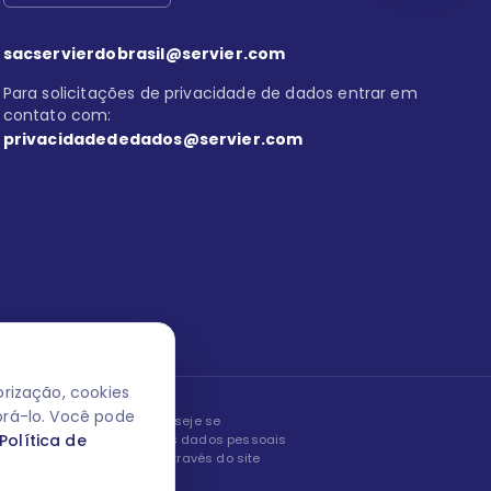
sacservierdobrasil@servier.com
Para solicitações de privacidade de dados entrar em
contato com:
privacidadededados@servier.com
rização, cookies
orá-lo. Você pode
peita os seus dados! Caso deseje se
Política de
, editar ou corrigir os seus dados pessoais
nto entrando em contato através do site
ão fale conosco.