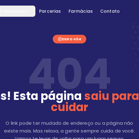
 Tratamento
Parcerias
Farmácias
Contato
ERRO 404
404
s! Esta página
saiu para
cuidar
O link pode ter mudado de endereço ou a página não
existe mais. Mas relaxa, a gente sempre cuida de você.
Vamos te levar de volta para um lugar seguro.