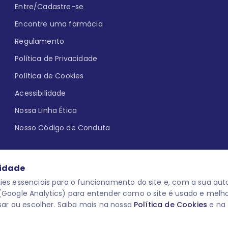
Entre/Cadastre-se
Encontre uma farmácia
Regulamento
Política de Privacidade
Política de Cookies
Acessibilidade
Nossa Linha Ética
Nosso Código de Conduta
cidade
es essenciais para o funcionamento do site e, com a sua auto
Google Analytics) para entender como o site é usado e melh
que aqui
uma reação adversa com
O laboratório Servier do Brasil res
sar ou escolher. Saiba mais na nossa
Política de Cookies
e na
 para o público leigo e para os
descredenciar do Programa e apagar
prescrever medicamentos. M-AS ONE-
você pode fazê-lo a qualquer mome
www.semprecuidando.com.br na opç