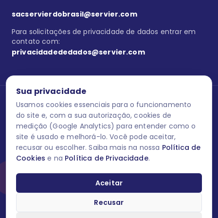
sacservierdobrasil@servier.com
Para solicitações de privacidade de dados entrar em
contato com:
privacidadededados@servier.com
Sua privacidade
Usamos cookies essenciais para o funcionamento
Se estiver no programa semprecuidando,
comunique aqui
uma
reação adversa com os produtos Servier. Este site contém
do site e, com a sua autorização, cookies de
informações para o público leigo e para os profissionais de saúde
medição (Google Analytics) para entender como o
do Brasil habilitados a prescrever medicamentos. M-AS ONE-BR-
site é usado e melhorá-lo. Você pode aceitar,
202606-00013 / Agosto 2026.
recusar ou escolher. Saiba mais na nossa
Política de
Cookies
e na
Política de Privacidade
.
O laboratório Servier do Brasil respeita os seus dados! Caso deseje
se descredenciar do Programa e apagar, editar ou corrigir os seus
dados pessoais você pode fazê-lo a qualquer momento entrando
Aceitar
em contato através do site www.semprecuidando.com.br na opção
fale conosco.
Recusar