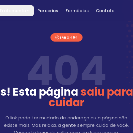
 Tratamento
Parcerias
Farmácias
Contato
ERRO 404
404
s! Esta página
saiu para
cuidar
O link pode ter mudado de endereço ou a página não
existe mais. Mas relaxa, a gente sempre cuida de você.
Vamos te levar de volta para um lugar seguro.