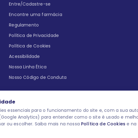
Entre/Cadastre-se
Encontre uma farmácia
Regulamento
Política de Privacidade
Política de Cookies
Acessibilidade
Nossa Linha Ética
Nosso Código de Conduta
cidade
es essenciais para o funcionamento do site e, com a sua auto
Google Analytics) para entender como o site é usado e melh
que aqui
uma reação adversa com
O laboratório Servier do Brasil res
sar ou escolher. Saiba mais na nossa
Política de Cookies
e na
 para o público leigo e para os
descredenciar do Programa e apagar
prescrever medicamentos. M-AS ONE-
você pode fazê-lo a qualquer mome
www.semprecuidando.com.br na opç