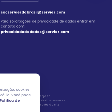
sacservierdobrasil@servier.com
Para solicitações de privacidade de dados entrar em
contato com:
privacidadededados@servier.com
rização, cookies
orá-lo. Você pode
peita os seus dados! Caso deseje se
Política de
, editar ou corrigir os seus dados pessoais
nto entrando em contato através do site
ão fale conosco.