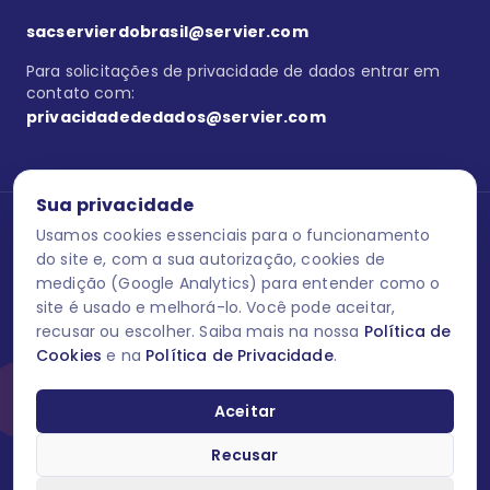
sacservierdobrasil@servier.com
Para solicitações de privacidade de dados entrar em
contato com:
privacidadededados@servier.com
Sua privacidade
Usamos cookies essenciais para o funcionamento
Se estiver no programa semprecuidando,
comunique aqui
uma
reação adversa com os produtos Servier. Este site contém
do site e, com a sua autorização, cookies de
informações para o público leigo e para os profissionais de saúde
medição (Google Analytics) para entender como o
do Brasil habilitados a prescrever medicamentos. M-AS ONE-BR-
site é usado e melhorá-lo. Você pode aceitar,
202606-00013 / Agosto 2026.
recusar ou escolher. Saiba mais na nossa
Política de
Cookies
e na
Política de Privacidade
.
O laboratório Servier do Brasil respeita os seus dados! Caso deseje
se descredenciar do Programa e apagar, editar ou corrigir os seus
dados pessoais você pode fazê-lo a qualquer momento entrando
Aceitar
em contato através do site www.semprecuidando.com.br na opção
fale conosco.
Recusar