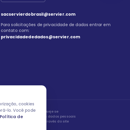
sacservierdobrasil@servier.com
Para solicitações de privacidade de dados entrar em
contato com:
privacidadededados@servier.com
rização, cookies
orá-lo. Você pode
peita os seus dados! Caso deseje se
Política de
, editar ou corrigir os seus dados pessoais
nto entrando em contato através do site
ão fale conosco.