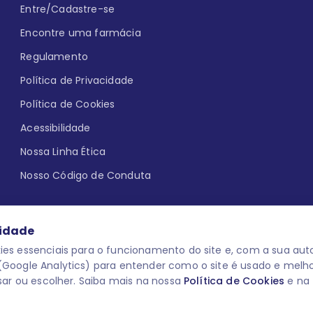
Entre/Cadastre-se
Encontre uma farmácia
Regulamento
Política de Privacidade
Política de Cookies
Acessibilidade
Nossa Linha Ética
Nosso Código de Conduta
cidade
es essenciais para o funcionamento do site e, com a sua auto
Google Analytics) para entender como o site é usado e melh
que aqui
uma reação adversa com
O laboratório Servier do Brasil res
sar ou escolher. Saiba mais na nossa
Política de Cookies
e na
 para o público leigo e para os
descredenciar do Programa e apagar
prescrever medicamentos. M-AS ONE-
você pode fazê-lo a qualquer mome
www.semprecuidando.com.br na opç