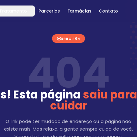
 Tratamento
Parcerias
Farmácias
Contato
ERRO 404
404
s! Esta página
saiu para
cuidar
O link pode ter mudado de endereço ou a página não
existe mais. Mas relaxa, a gente sempre cuida de você.
Vamos te levar de volta para um lugar seguro.