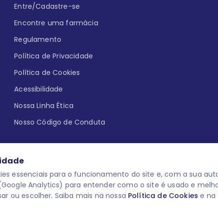
Entre/Cadastre-se
Encontre uma farmácia
Regulamento
Política de Privacidade
Política de Cookies
Acessibilidade
Nossa Linha Ética
Nosso Código de Conduta
cidade
es essenciais para o funcionamento do site e, com a sua auto
Google Analytics) para entender como o site é usado e melh
que aqui
uma reação adversa com
O laboratório Servier do Brasil res
sar ou escolher. Saiba mais na nossa
Política de Cookies
e na
 para o público leigo e para os
descredenciar do Programa e apagar
prescrever medicamentos. M-AS ONE-
você pode fazê-lo a qualquer mome
www.semprecuidando.com.br na opç