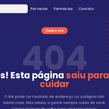
 Tratamento
Parcerias
Farmácias
Contato
ERRO 404
404
s! Esta página
saiu para
cuidar
O link pode ter mudado de endereço ou a página não
existe mais. Mas relaxa, a gente sempre cuida de você.
Vamos te levar de volta para um lugar seguro.