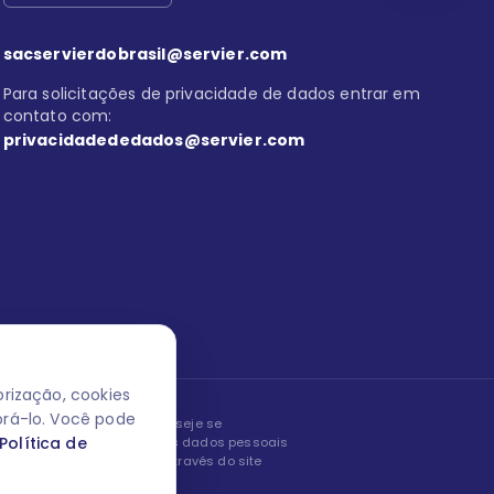
sacservierdobrasil@servier.com
Para solicitações de privacidade de dados entrar em
contato com:
privacidadededados@servier.com
rização, cookies
orá-lo. Você pode
peita os seus dados! Caso deseje se
Política de
, editar ou corrigir os seus dados pessoais
nto entrando em contato através do site
ão fale conosco.