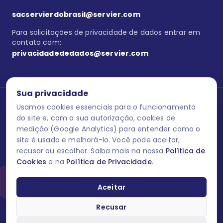
sacservierdobrasil@servier.com
Para solicitações de privacidade de dados entrar em
contato com:
privacidadededados@servier.com
Sua privacidade
Usamos cookies essenciais para o funcionamento
Se estiver no programa semprecuidando,
comunique aqui
uma
reação adversa com os produtos Servier. Este site contém
do site e, com a sua autorização, cookies de
informações para o público leigo e para os profissionais de saúde
medição (Google Analytics) para entender como o
do Brasil habilitados a prescrever medicamentos. M-AS ONE-BR-
site é usado e melhorá-lo. Você pode aceitar,
202606-00013 / Agosto 2026.
recusar ou escolher. Saiba mais na nossa
Política de
Cookies
e na
Política de Privacidade
.
O laboratório Servier do Brasil respeita os seus dados! Caso deseje
se descredenciar do Programa e apagar, editar ou corrigir os seus
dados pessoais você pode fazê-lo a qualquer momento entrando
Aceitar
em contato através do site www.semprecuidando.com.br na opção
fale conosco.
Recusar