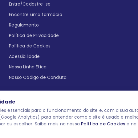
Entre/Cadastre-se
Encontre uma farmácia
Regulamento
Política de Privacidade
Política de Cookies
Acessibilidade
Nossa Linha Ética
Nosso Código de Conduta
cidade
es essenciais para o funcionamento do site e, com a sua auto
Google Analytics) para entender como o site é usado e melh
que aqui
uma reação adversa com
O laboratório Servier do Brasil res
sar ou escolher. Saiba mais na nossa
Política de Cookies
e na
 para o público leigo e para os
descredenciar do Programa e apagar
prescrever medicamentos. M-AS ONE-
você pode fazê-lo a qualquer mome
www.semprecuidando.com.br na opç