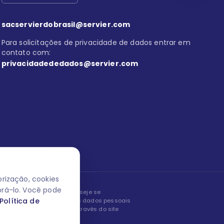
sacservierdobrasil@servier.com
Para solicitações de privacidade de dados entrar em
contato com:
privacidadededados@servier.com
rização, cookies
orá-lo. Você pode
peita os seus dados! Caso deseje se
Política de
, editar ou corrigir os seus dados pessoais
nto entrando em contato através do site
ão fale conosco.