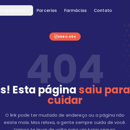
 Tratamento
Parcerias
Farmácias
Contato
ERRO 404
404
s! Esta página
saiu para
cuidar
O link pode ter mudado de endereço ou a página não
existe mais. Mas relaxa, a gente sempre cuida de você.
Vamos te levar de volta para um lugar seguro.