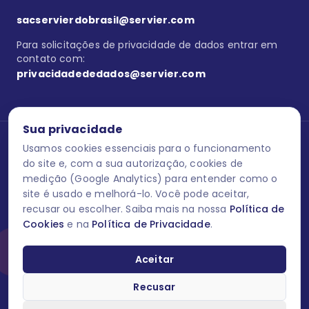
sacservierdobrasil@servier.com
Para solicitações de privacidade de dados entrar em
contato com:
privacidadededados@servier.com
Sua privacidade
Usamos cookies essenciais para o funcionamento
Se estiver no programa semprecuidando,
comunique aqui
uma
reação adversa com os produtos Servier. Este site contém
do site e, com a sua autorização, cookies de
informações para o público leigo e para os profissionais de saúde
medição (Google Analytics) para entender como o
do Brasil habilitados a prescrever medicamentos. M-AS ONE-BR-
site é usado e melhorá-lo. Você pode aceitar,
202606-00013 / Agosto 2026.
recusar ou escolher. Saiba mais na nossa
Política de
Cookies
e na
Política de Privacidade
.
O laboratório Servier do Brasil respeita os seus dados! Caso deseje
se descredenciar do Programa e apagar, editar ou corrigir os seus
dados pessoais você pode fazê-lo a qualquer momento entrando
Aceitar
em contato através do site www.semprecuidando.com.br na opção
fale conosco.
Recusar