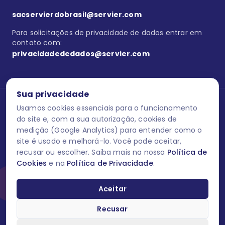
sacservierdobrasil@servier.com
Para solicitações de privacidade de dados entrar em
contato com:
privacidadededados@servier.com
Sua privacidade
Usamos cookies essenciais para o funcionamento
Se estiver no programa semprecuidando,
comunique aqui
uma
reação adversa com os produtos Servier. Este site contém
do site e, com a sua autorização, cookies de
informações para o público leigo e para os profissionais de saúde
medição (Google Analytics) para entender como o
do Brasil habilitados a prescrever medicamentos. M-AS ONE-BR-
site é usado e melhorá-lo. Você pode aceitar,
202606-00013 / Agosto 2026.
recusar ou escolher. Saiba mais na nossa
Política de
Cookies
e na
Política de Privacidade
.
O laboratório Servier do Brasil respeita os seus dados! Caso deseje
se descredenciar do Programa e apagar, editar ou corrigir os seus
dados pessoais você pode fazê-lo a qualquer momento entrando
Aceitar
em contato através do site www.semprecuidando.com.br na opção
fale conosco.
Recusar