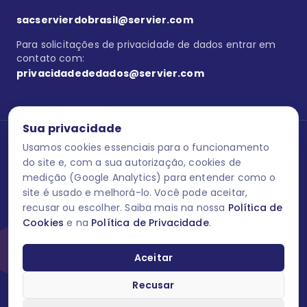
sacservierdobrasil@servier.com
Para solicitações de privacidade de dados entrar em
contato com:
privacidadededados@servier.com
Sua privacidade
Usamos cookies essenciais para o funcionamento
Se estiver no programa semprecuidando,
comunique aqui
uma
reação adversa com os produtos Servier. Este site contém
do site e, com a sua autorização, cookies de
informações para o público leigo e para os profissionais de saúde
medição (Google Analytics) para entender como o
do Brasil habilitados a prescrever medicamentos. M-AS ONE-BR-
site é usado e melhorá-lo. Você pode aceitar,
202606-00013 / Agosto 2026.
recusar ou escolher. Saiba mais na nossa
Política de
Cookies
e na
Política de Privacidade
.
O laboratório Servier do Brasil respeita os seus dados! Caso deseje
se descredenciar do Programa e apagar, editar ou corrigir os seus
dados pessoais você pode fazê-lo a qualquer momento entrando
Aceitar
em contato através do site www.semprecuidando.com.br na opção
fale conosco.
Recusar