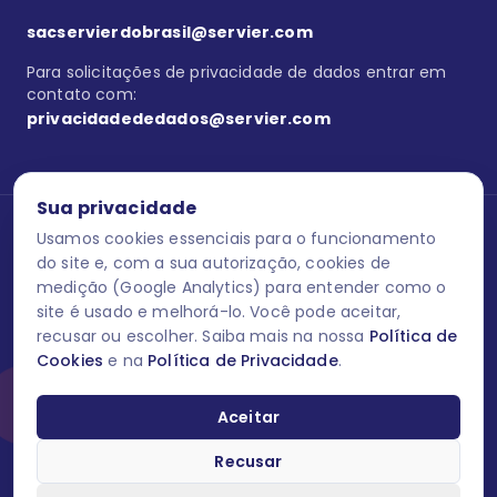
sacservierdobrasil@servier.com
Para solicitações de privacidade de dados entrar em
contato com:
privacidadededados@servier.com
Sua privacidade
Usamos cookies essenciais para o funcionamento
Se estiver no programa semprecuidando,
comunique aqui
uma
reação adversa com os produtos Servier. Este site contém
do site e, com a sua autorização, cookies de
informações para o público leigo e para os profissionais de saúde
medição (Google Analytics) para entender como o
do Brasil habilitados a prescrever medicamentos. M-AS ONE-BR-
site é usado e melhorá-lo. Você pode aceitar,
202606-00013 / Agosto 2026.
recusar ou escolher. Saiba mais na nossa
Política de
Cookies
e na
Política de Privacidade
.
O laboratório Servier do Brasil respeita os seus dados! Caso deseje
se descredenciar do Programa e apagar, editar ou corrigir os seus
dados pessoais você pode fazê-lo a qualquer momento entrando
Aceitar
em contato através do site www.semprecuidando.com.br na opção
fale conosco.
Recusar