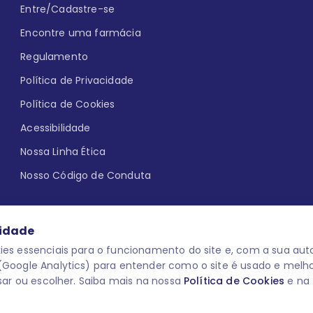
Entre/Cadastre-se
Encontre uma farmácia
Regulamento
Política de Privacidade
Política de Cookies
Acessibilidade
Nossa Linha Ética
Nosso Código de Conduta
cidade
es essenciais para o funcionamento do site e, com a sua auto
Google Analytics) para entender como o site é usado e melh
que aqui
uma reação adversa com
O laboratório Servier do Brasil res
sar ou escolher. Saiba mais na nossa
Política de Cookies
e na
 para o público leigo e para os
descredenciar do Programa e apagar
prescrever medicamentos. M-AS ONE-
você pode fazê-lo a qualquer mome
www.semprecuidando.com.br na opç