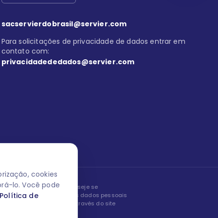
sacservierdobrasil@servier.com
Para solicitações de privacidade de dados entrar em
contato com:
privacidadededados@servier.com
rização, cookies
orá-lo. Você pode
peita os seus dados! Caso deseje se
Política de
, editar ou corrigir os seus dados pessoais
nto entrando em contato através do site
ão fale conosco.