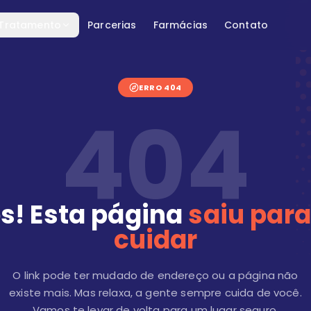
 Tratamento
Parcerias
Farmácias
Contato
ERRO 404
404
s! Esta página
saiu para
cuidar
O link pode ter mudado de endereço ou a página não
existe mais. Mas relaxa, a gente sempre cuida de você.
Vamos te levar de volta para um lugar seguro.